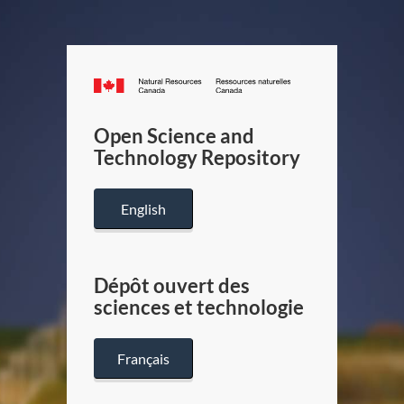
Canada.ca
/
Gouverneme
Open Science and
du
Technology Repository
Canada
English
Dépôt ouvert des
sciences et technologie
Français