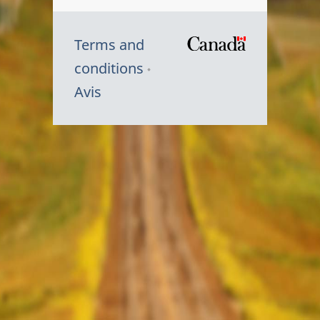
Terms and
/
conditions
Symbole
Avis
du
gouvernem
du
Canada