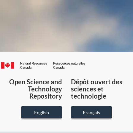
Canada.ca
/
Gouvernement
Open Science and
Dépôt ouvert des
du
Technology
sciences et
Canada
Repository
technologie
English
Français