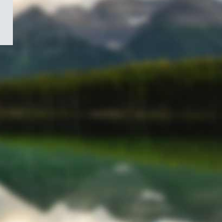
/
Symbole
du
gouvernement
du
Canada