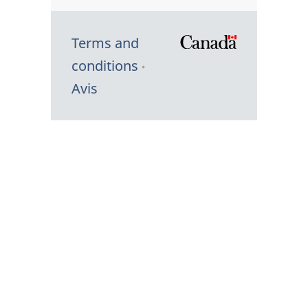
Terms and
/
conditions
Symbole
Avis
du
gouvernem
du
Canada