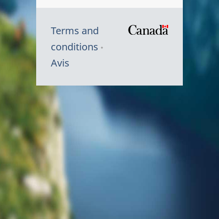
Terms and
/
conditions
Symbole
Avis
du
gouvernem
du
Canada