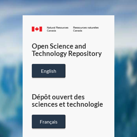
Canada.ca
/
Gouverneme
Open Science and
du
Technology Repository
Canada
English
Dépôt ouvert des
sciences et technologie
Français