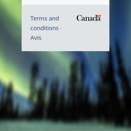
Terms and
/
conditions
Symbole
Avis
du
gouvernem
du
Canada