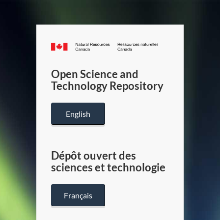
Canada.ca
/
Gouverneme
Open Science and
du
Technology Repository
Canada
English
Dépôt ouvert des
sciences et technologie
Français