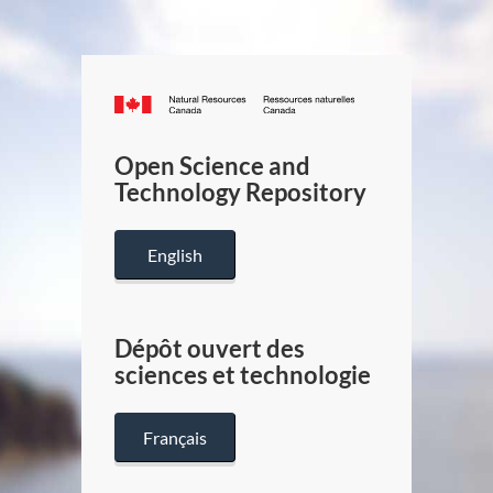
Canada.ca
/
Gouverneme
Open Science and
du
Technology Repository
Canada
English
Dépôt ouvert des
sciences et technologie
Français