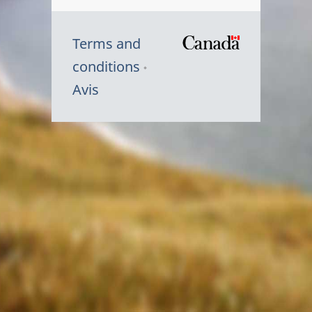
Terms and
/
conditions
Symbole
Avis
du
gouvernem
du
Canada