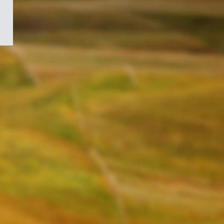
/
Symbole
du
gouvernement
du
Canada