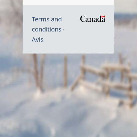
Terms and
/
conditions
Symbole
Avis
du
gouvernem
du
Canada