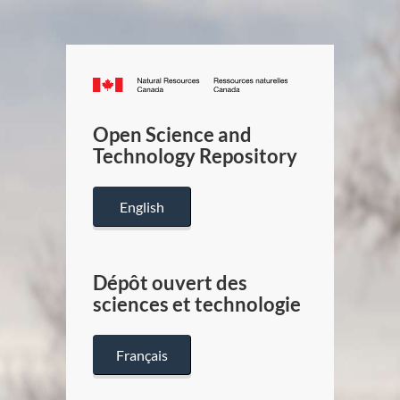
Canada.ca
/
Gouverneme
Open Science and
du
Technology Repository
Canada
English
Dépôt ouvert des
sciences et technologie
Français