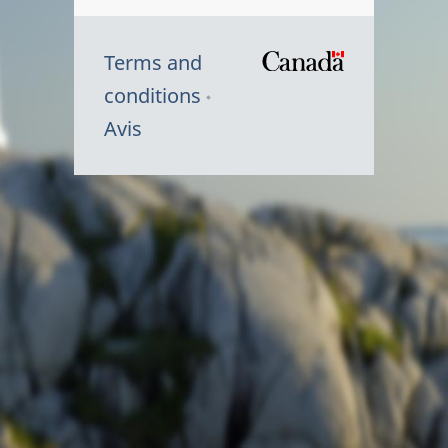
Terms and
/
conditions
Symbole
Avis
du
gouvernem
du
Canada