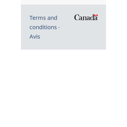
Terms and
/
conditions
Symbole
Avis
du
gouvernem
du
Canada