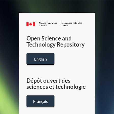
Canada.ca
/
Gouverneme
Open Science and
du
Technology Repository
Canada
English
Dépôt ouvert des
sciences et technologie
Français