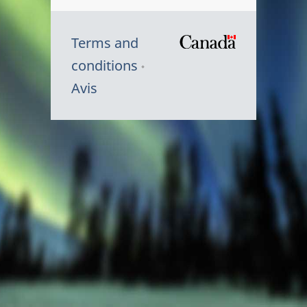
Terms and
/
conditions
Symbole
Avis
du
gouvernem
du
Canada