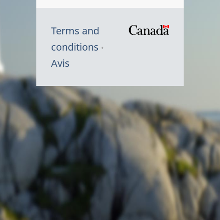
Terms and
/
conditions
Symbole
Avis
du
gouvernem
du
Canada