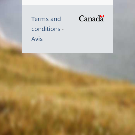
Terms and
/
conditions
Symbole
Avis
du
gouvernem
du
Canada