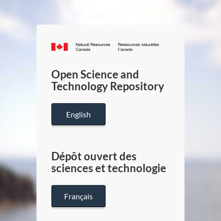
Canada.ca
/
Gouverneme
Open Science and
du
Technology Repository
Canada
English
Dépôt ouvert des
sciences et technologie
Français