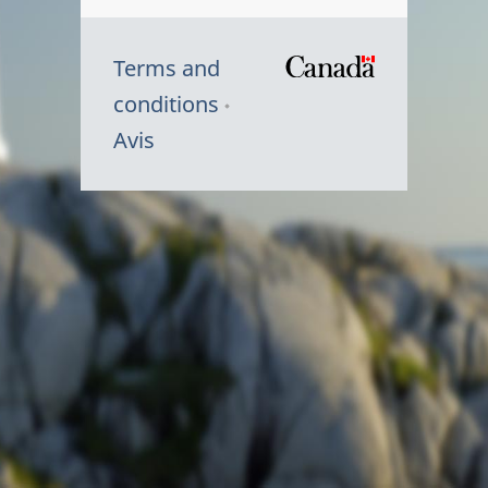
Terms and
/
conditions
Symbole
Avis
du
gouvernem
du
Canada