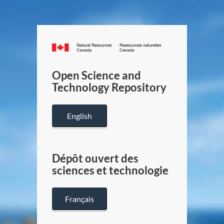
Canada.ca
/
Gouverneme
Open Science and
du
Technology Repository
Canada
English
Dépôt ouvert des
sciences et technologie
Français