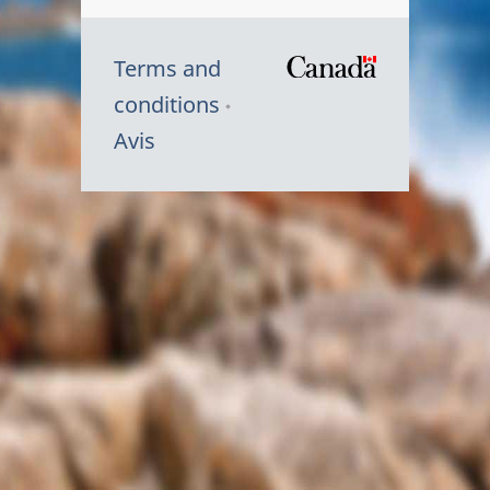
Terms and
/
conditions
Symbole
Avis
du
gouvernem
du
Canada