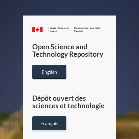
Canada.ca
/
Gouverneme
Open Science and
du
Technology Repository
Canada
English
Dépôt ouvert des
sciences et technologie
Français