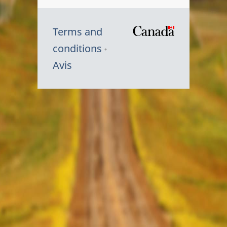
Terms and
/
conditions
Symbole
Avis
du
gouvernem
du
Canada