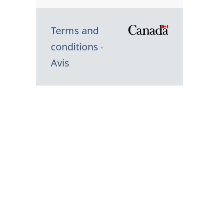
Terms and
/
conditions
Symbole
Avis
du
gouvernem
du
Canada