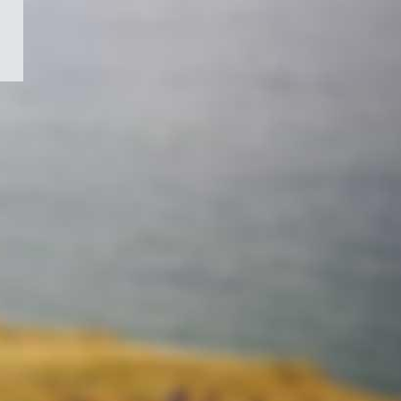
/
Symbole
du
gouvernement
du
Canada