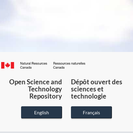
Canada.ca
/
Gouvernement
Open Science and
Dépôt ouvert des
du
Technology
sciences et
Canada
Repository
technologie
English
Français