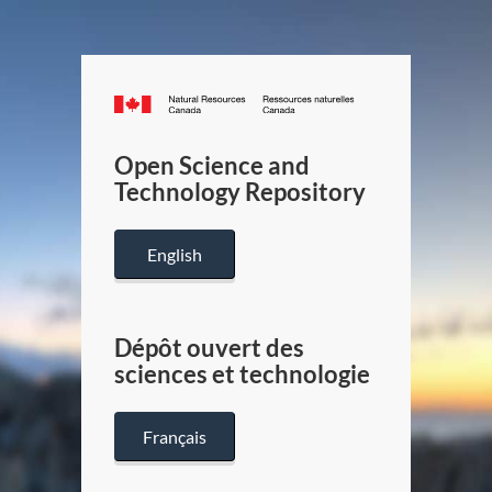
Canada.ca
/
Gouverneme
Open Science and
du
Technology Repository
Canada
English
Dépôt ouvert des
sciences et technologie
Français