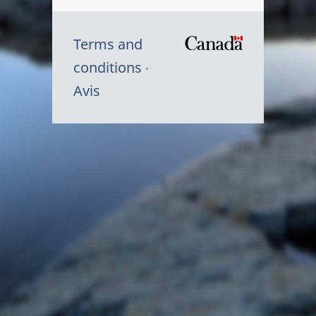
Terms and
/
conditions
Symbole
Avis
du
gouvernem
du
Canada