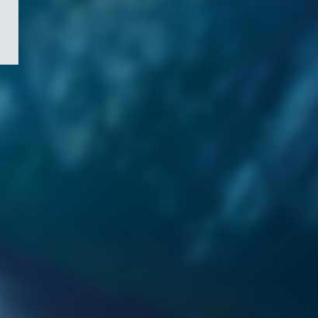
/
Symbole
du
gouvernement
du
Canada