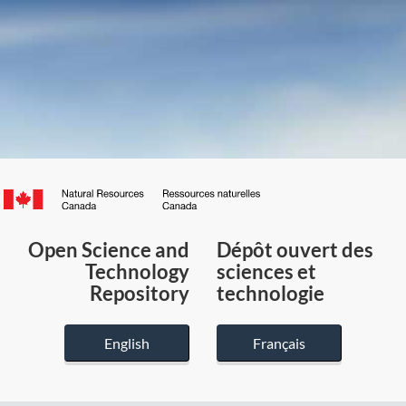
Canada.ca
/
Gouvernement
Open Science and
Dépôt ouvert des
du
Technology
sciences et
Canada
Repository
technologie
English
Français