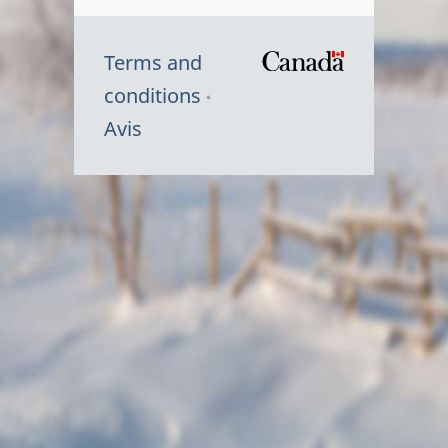
Terms and
/
conditions
Symbole
Avis
du
gouvernem
du
Canada