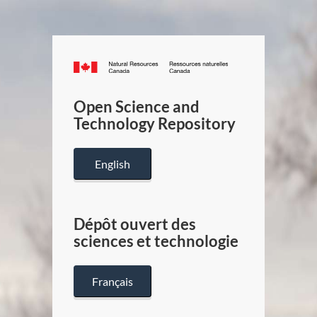
Canada.ca
/
Gouverneme
Open Science and
du
Technology Repository
Canada
English
Dépôt ouvert des
sciences et technologie
Français