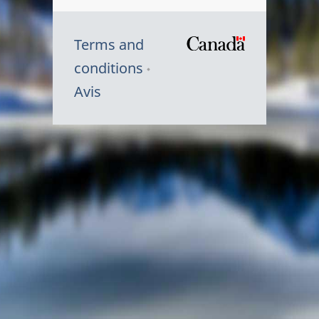
Terms and
/
conditions
Symbole
Avis
du
gouvernem
du
Canada