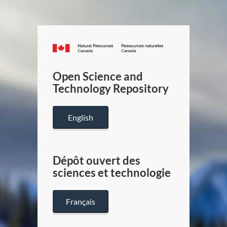
Canada.ca
/
Gouverneme
Open Science and
du
Technology Repository
Canada
English
Dépôt ouvert des
sciences et technologie
Français