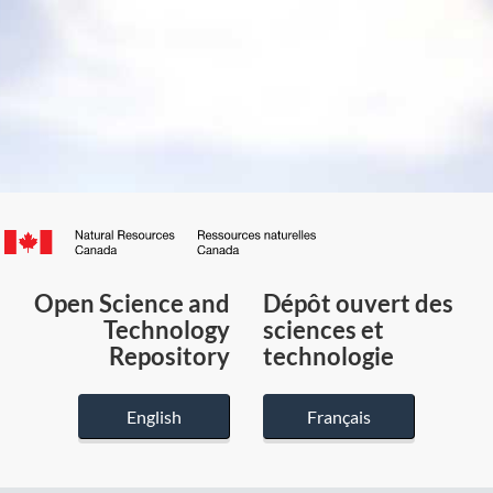
Canada.ca
/
Gouvernement
Open Science and
Dépôt ouvert des
du
Technology
sciences et
Canada
Repository
technologie
English
Français