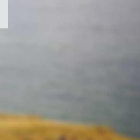
/
Symbole
du
gouvernement
du
Canada