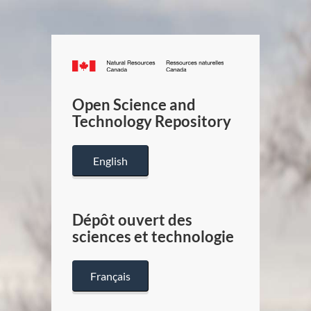
Canada.ca
/
Gouverneme
Open Science and
du
Technology Repository
Canada
English
Dépôt ouvert des
sciences et technologie
Français