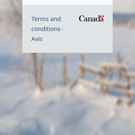
Terms and
/
conditions
Symbole
Avis
du
gouvernem
du
Canada