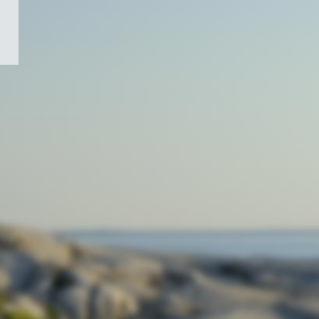
/
Symbole
du
gouvernement
du
Canada