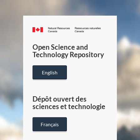
Canada.ca
/
Gouverneme
Open Science and
du
Technology Repository
Canada
English
Dépôt ouvert des
sciences et technologie
Français