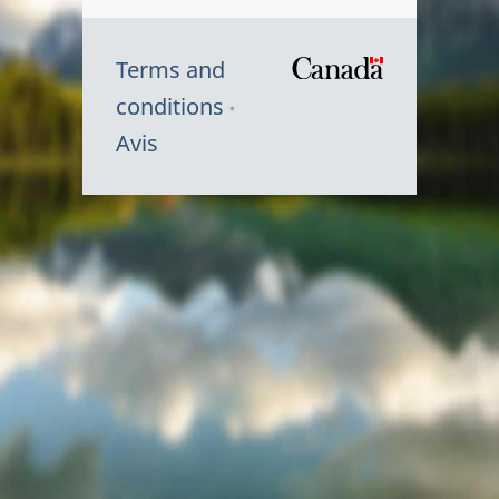
Terms and
/
conditions
Symbole
Avis
du
gouvernem
du
Canada