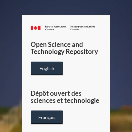
Canada.ca
/
Gouverneme
Open Science and
du
Technology Repository
Canada
English
Dépôt ouvert des
sciences et technologie
Français