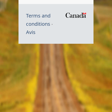
Terms and
/
conditions
Symbole
Avis
du
gouvernem
du
Canada