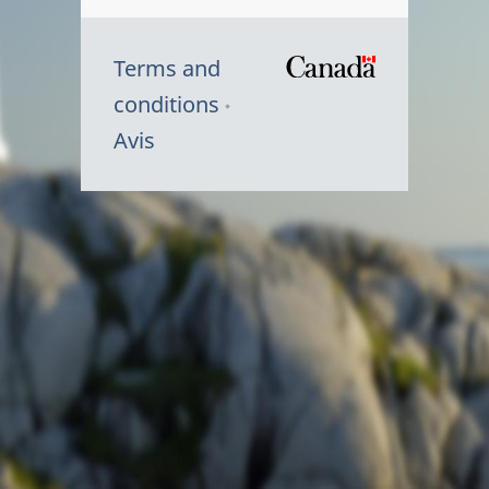
Terms and
/
conditions
Symbole
Avis
du
gouvernem
du
Canada