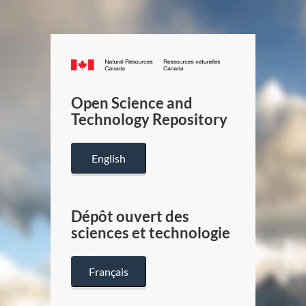
Canada.ca
/
Gouverneme
Open Science and
du
Technology Repository
Canada
English
Dépôt ouvert des
sciences et technologie
Français