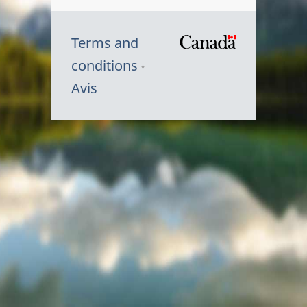
Terms and
/
conditions
Symbole
Avis
du
gouvernem
du
Canada