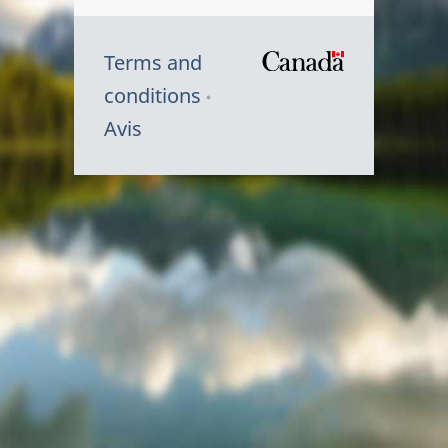
Terms and
/
conditions
Symbole
Avis
du
gouvernem
du
Canada