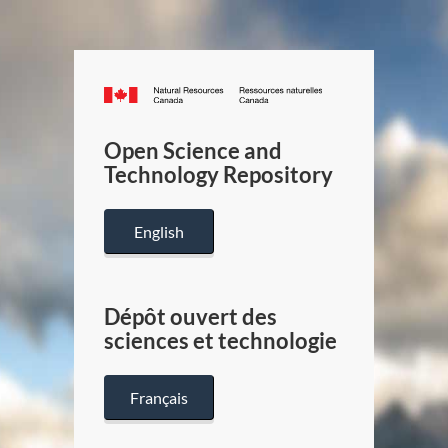
Canada.ca
/
Gouverneme
Open Science and
du
Technology Repository
Canada
English
Dépôt ouvert des
sciences et technologie
Français