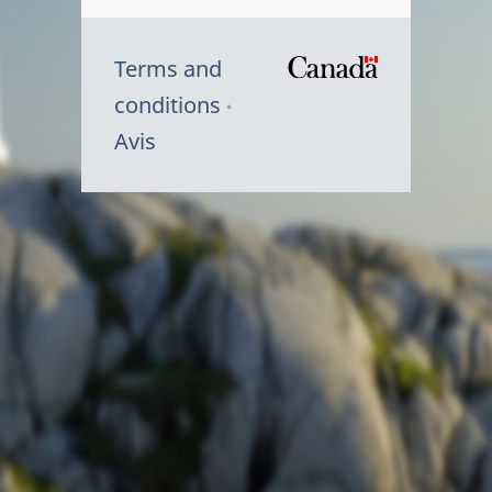
Terms and
/
conditions
Symbole
Avis
du
gouvernem
du
Canada