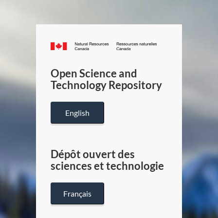
Canada.ca
/
Gouverneme
Open Science and
du
Technology Repository
Canada
English
Dépôt ouvert des
sciences et technologie
Français