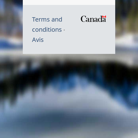
Terms and
/
conditions
Symbole
Avis
du
gouvernem
du
Canada