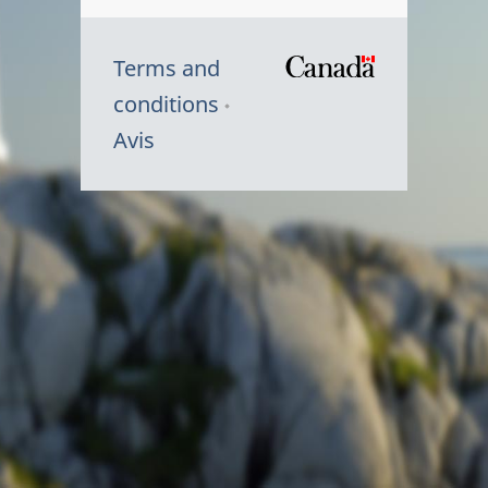
Terms and
/
conditions
Symbole
Avis
du
gouvernem
du
Canada