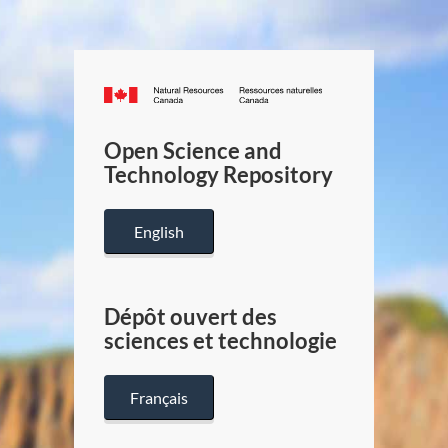
Canada.ca
/
Gouverneme
Open Science and
du
Technology Repository
Canada
English
Dépôt ouvert des
sciences et technologie
Français