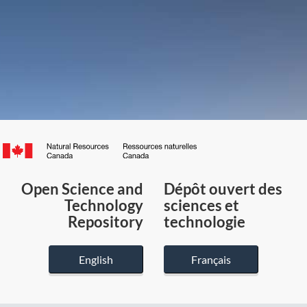
Canada.ca
/
Gouvernement
Open Science and
Dépôt ouvert des
du
Technology
sciences et
Canada
Repository
technologie
English
Français