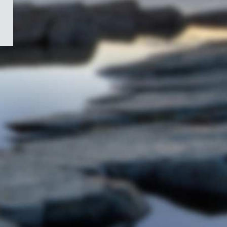
/
Symbole
du
gouvernement
du
Canada