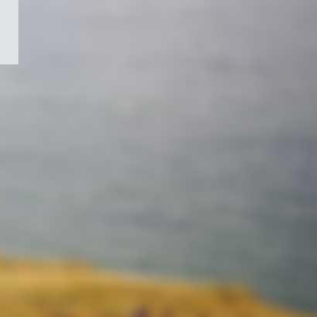
/
Symbole
du
gouvernement
du
Canada