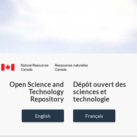
Canada.ca
/
Gouvernement
Open Science and
Dépôt ouvert des
du
Technology
sciences et
Canada
Repository
technologie
English
Français