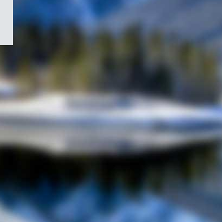
/
Symbole
du
gouvernement
du
Canada