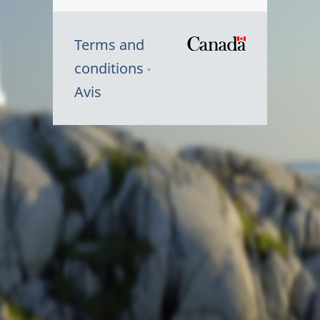
Terms and
/
conditions
Symbole
Avis
du
gouvernem
du
Canada