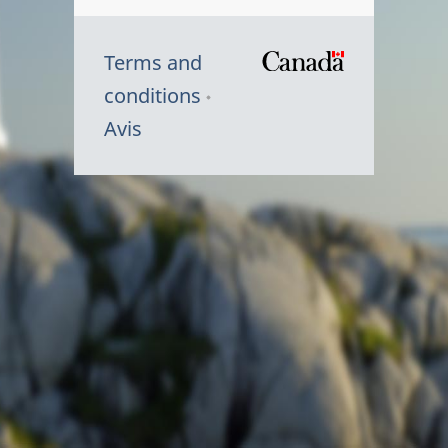
Terms and
/
conditions
Symbole
Avis
du
gouvernem
du
Canada