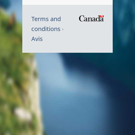
Terms and
/
conditions
Symbole
Avis
du
gouvernem
du
Canada