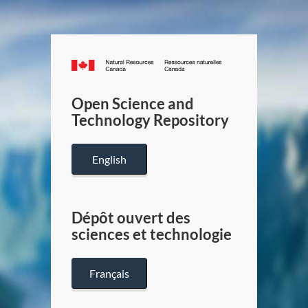
Canada.ca
/
Gouverneme
Open Science and
du
Technology Repository
Canada
English
Dépôt ouvert des
sciences et technologie
Français