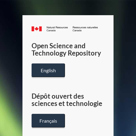
Canada.ca
/
Gouverneme
Open Science and
du
Technology Repository
Canada
English
Dépôt ouvert des
sciences et technologie
Français