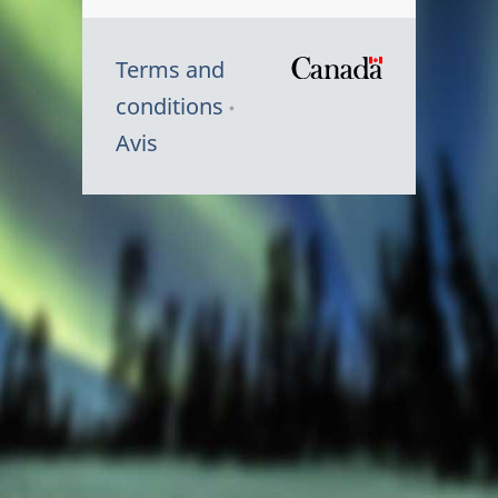
Terms and
/
conditions
Symbole
Avis
du
gouvernem
du
Canada