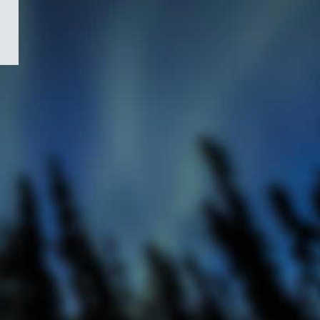
/
Symbole
du
gouvernement
du
Canada