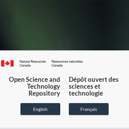
Canada.ca
/
Gouvernement
Open Science and
Dépôt ouvert des
du
Technology
sciences et
Canada
Repository
technologie
English
Français