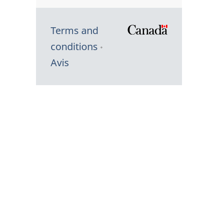
Terms and
/
conditions
Symbole
Avis
du
gouvernem
du
Canada