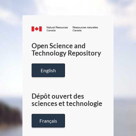
Canada.ca
/
Gouverneme
Open Science and
du
Technology Repository
Canada
English
Dépôt ouvert des
sciences et technologie
Français