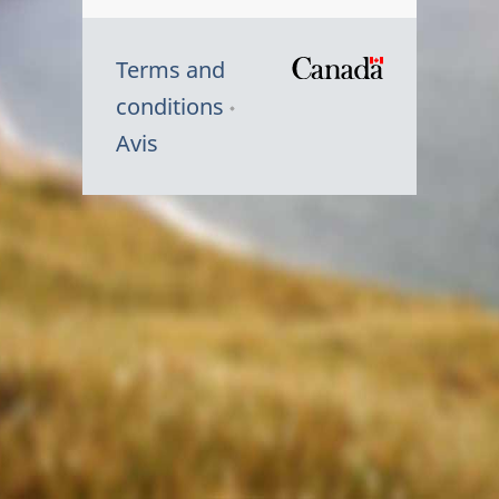
Terms and
/
conditions
Symbole
Avis
du
gouvernem
du
Canada