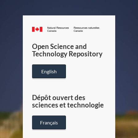
Canada.ca
/
Gouverneme
Open Science and
du
Technology Repository
Canada
English
Dépôt ouvert des
sciences et technologie
Français