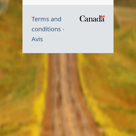
Terms and
/
conditions
Symbole
Avis
du
gouvernem
du
Canada