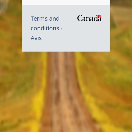
Terms and
/
conditions
Symbole
Avis
du
gouvernem
du
Canada