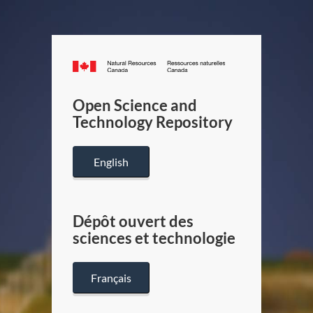
Canada.ca
/
Gouverneme
Open Science and
du
Technology Repository
Canada
English
Dépôt ouvert des
sciences et technologie
Français