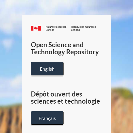
Canada.ca
/
Gouverneme
Open Science and
du
Technology Repository
Canada
English
Dépôt ouvert des
sciences et technologie
Français