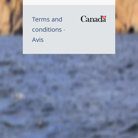
Terms and
/
conditions
Symbole
Avis
du
gouvernem
du
Canada