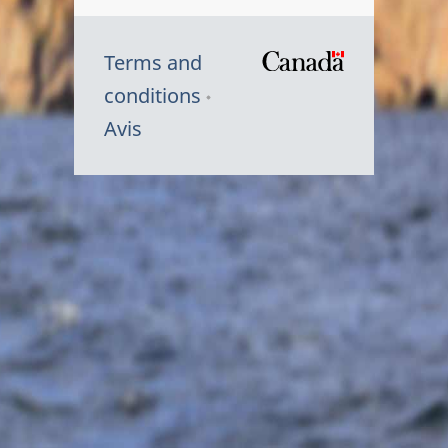
Terms and
/
conditions
Symbole
Avis
du
gouvernem
du
Canada