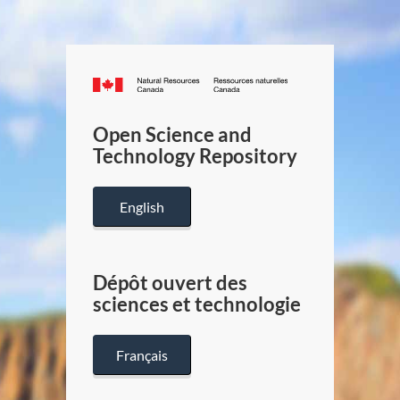
Canada.ca
/
Gouverneme
Open Science and
du
Technology Repository
Canada
English
Dépôt ouvert des
sciences et technologie
Français