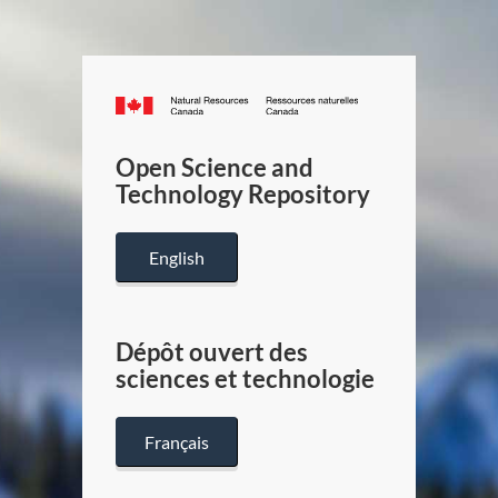
Canada.ca
/
Gouverneme
Open Science and
du
Technology Repository
Canada
English
Dépôt ouvert des
sciences et technologie
Français