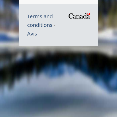
Terms and
/
conditions
Symbole
Avis
du
gouvernem
du
Canada