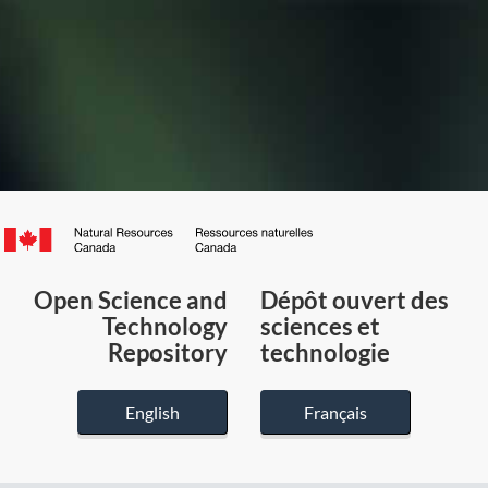
Canada.ca
/
Gouvernement
Open Science and
Dépôt ouvert des
du
Technology
sciences et
Canada
Repository
technologie
English
Français