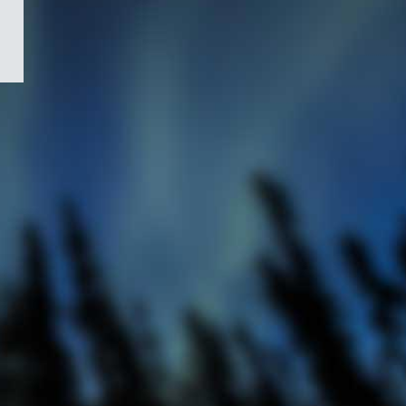
/
Symbole
du
gouvernement
du
Canada